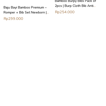
Bamboo Burpy Bibs Pack of
2pcs | Burp Cloth Bib Anti
Baju Bayi Bamboo Premium –
Gumoh Petit Beary
Rp
254.000
Romper + Bib Set Newborn |
Soft Start Bundle Petit Beary
Rp
299.000
(0–18M)