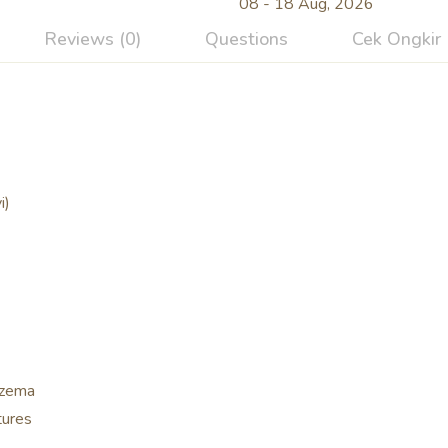
08 - 18 Aug, 2026
Reviews (0)
Questions
Cek Ongkir
i)
eczema
tures