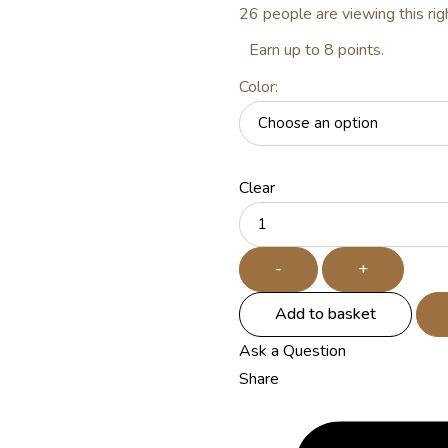
26
people are viewing this ri
Earn up to 8 points.
Color
:
Clear
Quantity
-
+
Add to basket
Ask a Question
Share