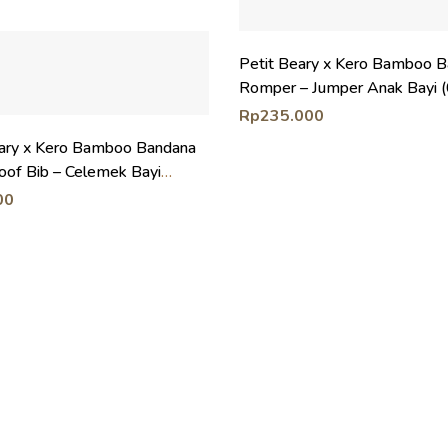
Petit Beary x Kero Bamboo 
Romper – Jumper Anak Bayi 
Rp
235.000
eary x Kero Bamboo Bandana
oof Bib – Celemek Bayi
oof
00