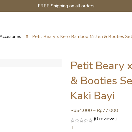
FREE Shipping on all orders
Accesories
Petit Beary x Kero Bamboo Mitten & Booties Set 
Petit Beary
& Booties S
Kaki Bayi
Rp
54.000
–
Rp
77.000
(0 reviews)