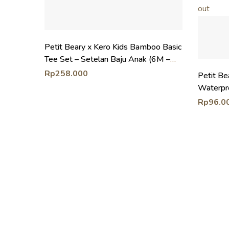
out
Petit Beary x Kero Kids Bamboo Basic
Tee Set – Setelan Baju Anak (6M –
10Y)
Rp
258.000
Petit B
Waterpr
Waterpr
Rp
96.0