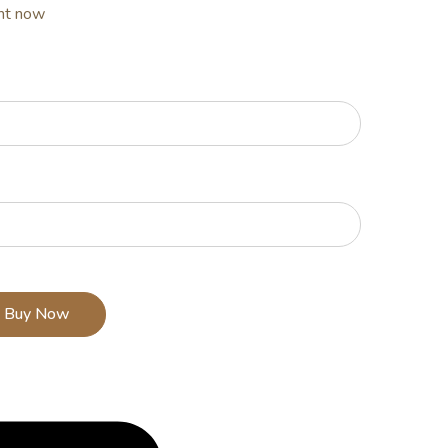
ght now
Buy Now