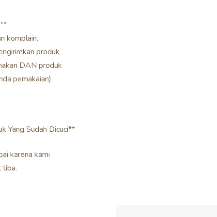
**
n komplain.
mengirimkan produk
gunakan DAN produk
anda pemakaian)
k Yang Sudah Dicuci**
ai karena kami
tiba.