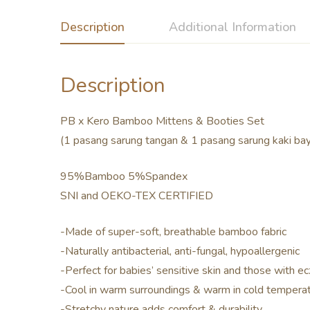
Description
Additional Information
Description
PB x Kero Bamboo Mittens & Booties Set
(1 pasang sarung tangan & 1 pasang sarung kaki bay
95%Bamboo 5%Spandex
SNI and OEKO-TEX CERTIFIED
-Made of super-soft, breathable bamboo fabric
-Naturally antibacterial, anti-fungal, hypoallergenic
-Perfect for babies’ sensitive skin and those with 
-Cool in warm surroundings & warm in cold tempera
-Stretchy nature adds comfort & durability