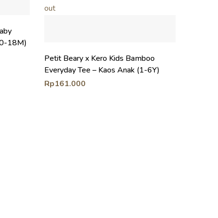
out
Baby
(0-18M)
Petit Beary x Kero Kids Bamboo
Everyday Tee – Kaos Anak (1-6Y)
Rp
161.000
Bamboo 
Bib 2pcs
Rp
190